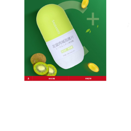
將重拾指尖撫過平坦小腹的自豪，在每個呼吸間，都
感受到無限的青春與活力！
作
發
分
admin
2026-05-23
新谷酵素黃金版
者
佈
類
日
期:
文
上一篇文章
章
告別產後頑固囤積！天然草本日本酵
上
一
素溫和幫新手媽媽重塑少女線條
導
篇
覽
文
章:
下一篇文章
精準狙擊局部贅肉！天然塑形日本酵
下
一
素讓你瘦對地方不縮水
篇