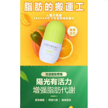
日本左旋肉堿泡騰片官方店
還給身體最輕盈的呼吸！新谷
酵素黃金版讓你重拾身心輕盈
你是否也渴望擺脫身上沉重的贅肉，重新找回走路時
輕盈如風、身體毫无負擔的暢快感？這款純天然
新谷
酵素黃金版
將幫您的身體找回最初的輕盈，我們提煉
了高純度植物產熱精華，不含任何人工添加劑與化學
防腐劑，使用極其方便，新谷酵素黃金版其顯著的加
速循環與深層排毒效果，能快速瓦解體內頑固囤積的
脂肪，當贅肉漸漸消失，身體的重擔被彻底卸下，您